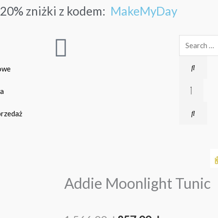
20% zniżki z kodem:
MakeMyDay
Search
…
owe
wa
rzedaż
Addie Moonlight Tunic