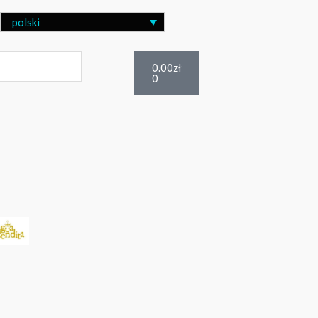
polski
Wózek
0.00
zł
0