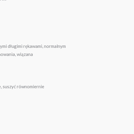
źnymi długimi rękawami, normalnym
mowania, wiązana
e, suszyć równomiernie