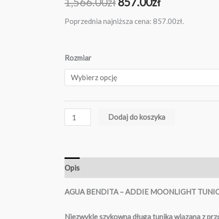
Pierwotna
Aktualna
1,566.00
zł
857.00
zł
cena
cena
Poprzednia najniższa cena:
857.00
zł
.
wynosiła:
wynosi:
ilość
Rozmiar
1,566.00zł.
857.00zł.
Addie
Moonlight
Tunic
Dodaj do koszyka
Opis
AGUA BENDITA – ADDIE MOONLIGHT TUNI
Niezwykle szykowna długa tunika wiązana z prz