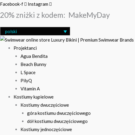
Przejdź
Search
Facebook-f
Instagram
do
…
20% zniżki z kodem:
MakeMyDay
treści
polski
Projektanci
Agua Bendita
Beach Bunny
L Space
PilyQ
Vitamin A
Kostiumy kąpielowe
Kostiumy dwuczęściowe
góra kostiumu dwuczęściowego
dół kostiumu dwuczęściowego
Kostiumy jednoczęściowe