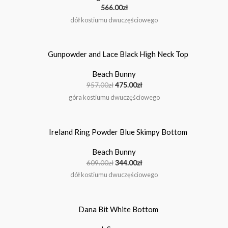
566.00
zł
dół kostiumu dwuczęściowego
Pierwotna
Aktualna
cena
cena
wynosiła:
wynosi:
Beach Bunny
957.00zł.
475.00zł.
957.00
zł
475.00
zł
góra kostiumu dwuczęściowego
Pierwotna
Aktualna
cena
cena
wynosiła:
wynosi:
Beach Bunny
609.00zł.
344.00zł.
609.00
zł
344.00
zł
dół kostiumu dwuczęściowego