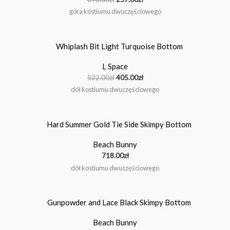
góra kostiumu dwuczęściowego
Pierwotna
Aktualna
cena
cena
wynosiła:
wynosi:
L Space
522.00zł.
405.00zł.
522.00
zł
405.00
zł
dół kostiumu dwuczęściowego
Beach Bunny
718.00
zł
dół kostiumu dwuczęściowego
Pierwotna
Aktualna
cena
cena
wynosiła:
wynosi:
Beach Bunny
957.00zł.
805.00zł.