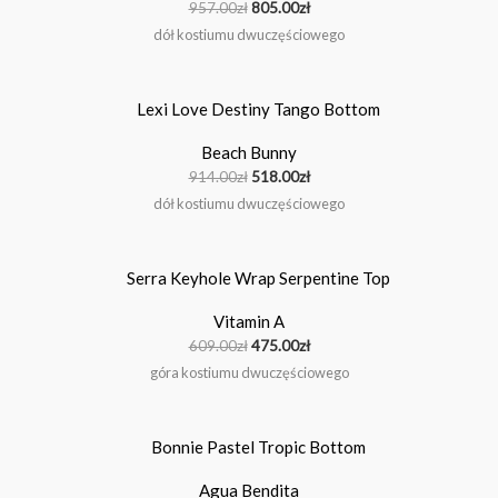
957.00
zł
805.00
zł
dół kostiumu dwuczęściowego
Pierwotna
Aktualna
cena
cena
wynosiła:
wynosi:
Beach Bunny
914.00zł.
518.00zł.
914.00
zł
518.00
zł
dół kostiumu dwuczęściowego
Pierwotna
Aktualna
cena
cena
wynosiła:
wynosi:
Vitamin A
609.00zł.
475.00zł.
609.00
zł
475.00
zł
góra kostiumu dwuczęściowego
Agua Bendita