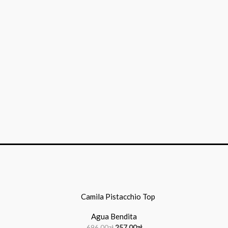
Pierwotna
Aktualna
cena
cena
wynosiła:
wynosi:
Agua Bendita
696.00zł.
257.00zł.
696.00
zł
257.00
zł