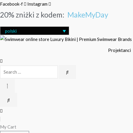
Przejdź
Search
Facebook-f
Instagram
do
…
20% zniżki z kodem:
MakeMyDay
treści
polski
Projektanci
My Cart