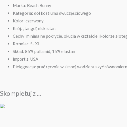
Marka: Beach Bunny
Kategoria: dół kostiumu dwuczęściowego
Kolor: czerwony
Krój: „tango”, niski stan
Cechy: minimalne pokrycie, okucia w kształcie i kolorze zło
Rozmiar: S- XL
Skład: 85% poliamid, 15% elastan
Import z: USA
Pielęgnacja: prać ręcznie w zimnej wodzie suszyć równomier
Skompletuj z ...