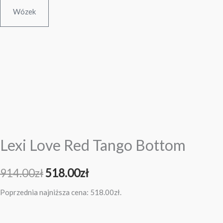
Wózek
ilość
Pierwotna
Aktualna
Lexi
cena
cena
Love
Red
wynosiła:
wynosi:
Tango
914.00zł.
518.00zł.
Bottom
Lexi Love Red Tango Bottom
914.00
zł
518.00
zł
Poprzednia najniższa cena:
518.00
zł
.