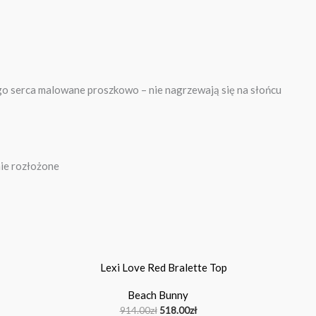
tego serca malowane proszkowo – nie nagrzewają się na słońcu
nie rozłożone
Pierwotna
Aktualna
cena
cena
wynosiła:
wynosi:
Beach Bunny
914.00zł.
518.00zł.
914.00
zł
518.00
zł