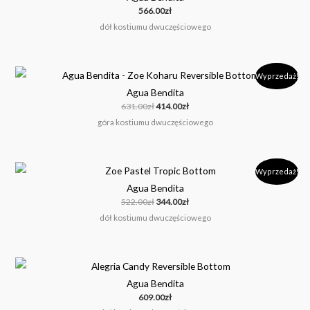
566.00
zł
dół kostiumu dwuczęściowego
Pierwotna
Aktualna
Wyprzedaż!
cena
cena
Agua Bendita
wynosiła:
wynosi:
631.00zł.
414.00zł.
631.00
zł
414.00
zł
góra kostiumu dwuczęściowego
Pierwotna
Aktualna
Wyprzedaż!
cena
cena
Agua Bendita
wynosiła:
wynosi:
522.00zł.
344.00zł.
522.00
zł
344.00
zł
dół kostiumu dwuczęściowego
Agua Bendita
609.00
zł