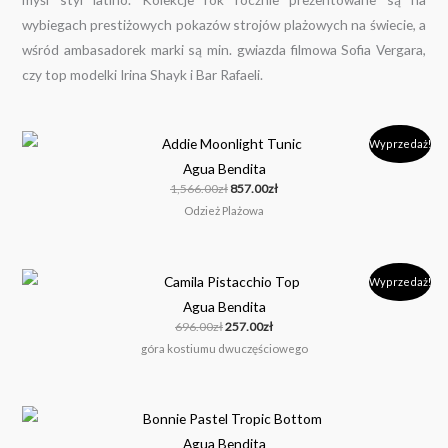
wybiegach prestiżowych pokazów strojów plażowych na świecie, a
wśród ambasadorek marki są min. gwiazda filmowa Sofia Vergara,
czy top modelki Irina Shayk i Bar Rafaeli.
Pierwotna
Aktualna
Wyprzedaż!
cena
cena
Agua Bendita
wynosiła:
wynosi:
1,566.00zł.
857.00zł.
1,566.00
zł
857.00
zł
Odzież Plażowa
Pierwotna
Aktualna
Wyprzedaż!
cena
cena
Agua Bendita
wynosiła:
wynosi:
696.00zł.
257.00zł.
696.00
zł
257.00
zł
góra kostiumu dwuczęściowego
Agua Bendita