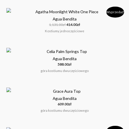
Pierwotna
Aktualna
Wyprzedaż!
cena
cena
Agua Bendita
wynosiła:
wynosi:
1,131.00zł.
414.00zł.
1,131.00
zł
414.00
zł
Kostiumy jednoczęściowe
Agua Bendita
588.00
zł
góra kostiumu dwuczęściowego
Agua Bendita
609.00
zł
góra kostiumu dwuczęściowego