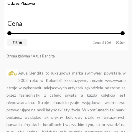
Odzież Plażowa
Cena
Filtruj
Cena:
210zł
—
920zł
Strona główna
/ Agua Bendita
Agua Bendita to luksusowa marka swimwear powstała w
2003 roku w Kolumbii. Ekskluzywne, ręcznie wyszywane
stroje w wykonaniu miejscowych artystek rękodzieła noszone są
przez fashionistki z całego świata, a każda kolekcja jest
niepowtarzalna. Stroje charakteryzuje wyjątkowe wzornictwo
przywołujące na myśl latynoski styl życia. W kostiumach tej marki
będziesz wyglądać jak piękny kolorowy ptak, w fantazyjnych
barwach, frędzlach, koralikach i wszystkim tym, co przywodzi na
myśl styl latino. Kolekcje rok rocznie prezentowane są na