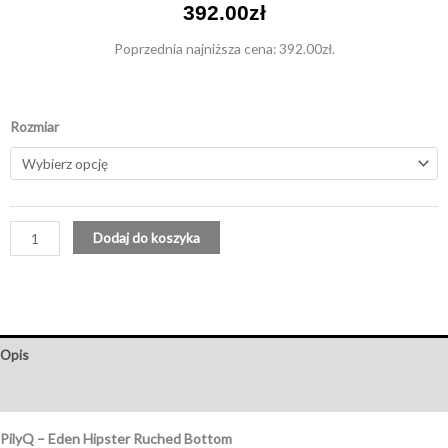
392.00
zł
Poprzednia najniższa cena:
392.00
zł
.
ilość
Rozmiar
Eden
Hipster
Ruched
Bottom
Dodaj do koszyka
Opis
Tabela Rozmiarów
PilyQ – Eden Hipster Ruched Bottom