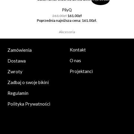
cena
cena
wynosiła:
wynosi:
PilyQ
261.00zł.
161.00zł.
261.00
zł
161.00
zł
Poprzednia najniższa cena:
161.00
zł
.
Akcesoria
Kontakt
Zamówienia
O nas
Dostawa
Projektanci
Zwroty
Zadbaj o swoje bikini
Regulamin
Polityka Prywatności