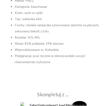
Marka: PilyQ
Kategoria: beachwear
Kolor: wzór w cętki
Typ: sukienka mini
Cechy: cienkie ramiączka sznurowane zalotnie na plecach,
seksowny dekolt z tyłu
Rozmiar: X/S, M/L
Skład: 81% poliamid, 19% elastan
Wyprodukowane w: Kolumbia
Pielęgnacja: prać ręcznie w zimnej wodzie suszyć
równomiernie rozłożone
Skompletuj z ...
Pierwotna
Aktualna
Wyprzedaż!