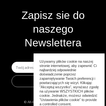
Zapisz sie do
naszego
Newslettera
Używamy plików cookie na naszej
Email
stronie internetowej, aby zapewnić Ci
najbardziej odpowiednie
doświadczenie poprzez
zapamiętywanie Twoich preferencji i
Zapisz się
powtarzających się wizyt. Klikając
"Akceptuj wszystko", wyrażasz zgodę
na używanie WSZYSTKICH plików
cookie. Jednakże, możesz odwiedzić
"Ustawienia plików cookie" to provide
© All rights reserved 2026| Luxury Bikini
a controlled consent.