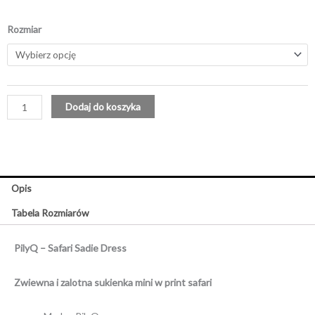
762.00zł.
388.00zł.
ilość
Rozmiar
Safari
Sadie
Dress
Dodaj do koszyka
Opis
Tabela Rozmiarów
PilyQ – Safari Sadie Dress
Zwiewna i zalotna sukienka mini w print safari